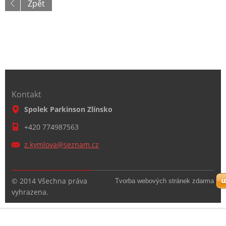
Zpět
Kontakt
Spolek Parkinson Zlínsko
+420 774987563
z.kymlov
a@seznam
.cz
© 2014 Všechna práva
Tvorba webových stránek zdarma
vyhrazena.