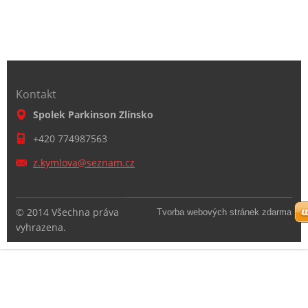
Kontakt
Spolek Parkinson Zlínsko
+420 774987563
z.kymlov
a@seznam
.cz
© 2014 Všechna práva
Tvorba webových stránek zdarma
vyhrazena.