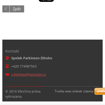
Zpět
Kontakt
Spolek Parkinson Zlínsko
+420 774987563
z.kymlov
a@seznam
.cz
© 2014 Všechna práva
Tvorba www stránek zdarma
vyhrazena.